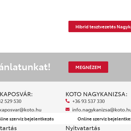
Hibrid tesztvezetés Nagyk
ánlatunkat!
MEGNÉZEM
 KAPOSVÁR:
KOTO NAGYKANIZSA:
82 529 530
+36 93 537 330
.kaposvar@koto.hu
info.nagykanizsa@koto.h
line szerviz bejelentkezés
Online szerviz bejelentke
tartás
Nyitvatartás