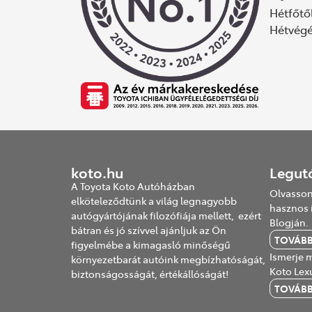
Hétfőtől
Hétvég
koto.hu
Legut
A Toyota Koto Autóházban
Olvasson
elköteleződtünk a világ legnagyobb
hasznos 
autógyártójának filozófiája mellett, ezért
Blogján.
bátran és jó szívvel ajánljuk az Ön
TOVÁB
figyelmébe a kimagasló minőségű
Ismerje m
környezetbarát autóink megbízhatóságát,
Koto Lex
biztonságosságát, értékállóságát!
TOVÁB