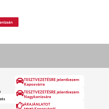
anizsán
TESZTVEZETÉSRE jelentkezem
Kaposvárra
u
TESZTVEZETÉSRE jelentkezem
Nagykanizsára
zés
ÁRAJÁNLATOT
kérek Kaposvárról