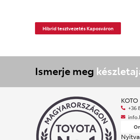
Hibrid tesztvezetés Kaposváron
Ismerje meg
készletaj
KOTO
+36 
info
On
Nyitva