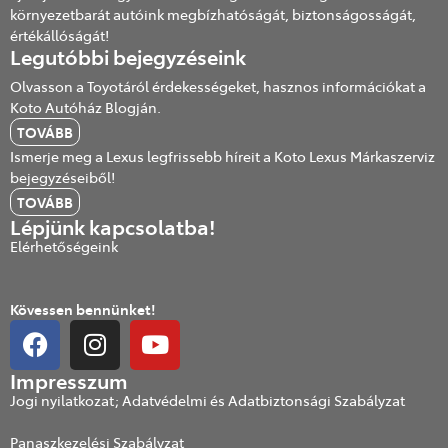
környezetbarát autóink megbízhatóságát, biztonságosságát,
értékállóságát!
Legutóbbi bejegyzéseink
Olvasson a Toyotáról érdekességeket, hasznos információkat a
Koto Autóház Blogján.
TOVÁBB
Ismerje meg a Lexus legfrissebb híreit a Koto Lexus Márkaszerviz
bejegyzéseiből!
TOVÁBB
Lépjünk kapcsolatba!
Elérhetőségeink
Kövessen bennünket!
Impresszum
Jogi nyilatkozat; Adatvédelmi és Adatbiztonsági Szabályzat
Panaszkezelési Szabályzat