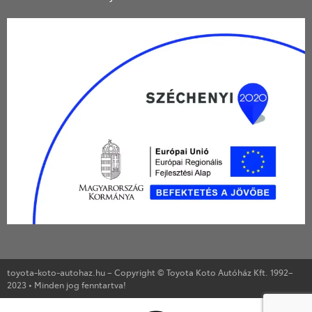
toyota-koto-autohaz.hu – Copyright © Toyota Koto Autóház Kft. 1992–
2023 • Minden jog fenntartva!