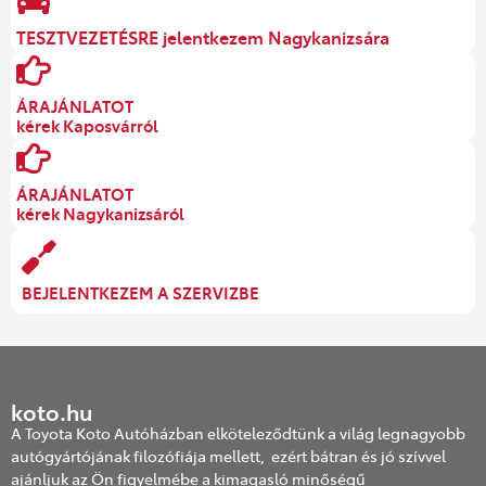
TESZTVEZETÉSRE jelentkezem Nagykanizsára
ÁRAJÁNLATOT
kérek Kaposvárról
ÁRAJÁNLATOT
kérek Nagykanizsáról
BEJELENTKEZEM A SZERVIZBE
koto.hu
A Toyota Koto Autóházban elköteleződtünk a világ legnagyobb
autógyártójának filozófiája mellett, ezért bátran és jó szívvel
ajánljuk az Ön figyelmébe a kimagasló minőségű