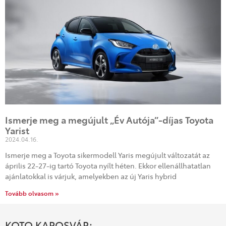
Ismerje meg a megújult „Év Autója”-díjas Toyota
Yarist
2024.04.16.
Ismerje meg a Toyota sikermodell Yaris megújult változatát az
április 22-27-ig tartó Toyota nyílt héten. Ekkor ellenállhatatlan
ajánlatokkal is várjuk, amelyekben az új Yaris hybrid
Tovább olvasom »
KOTO KAPOSVÁR: