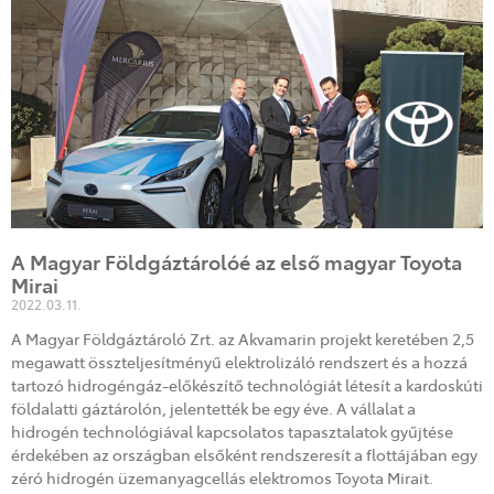
A Magyar Földgáztárolóé az első magyar Toyota
Mirai
2022.03.11.
A Magyar Földgáztároló Zrt. az Akvamarin projekt keretében 2,5
megawatt összteljesítményű elektrolizáló rendszert és a hozzá
tartozó hidrogéngáz-előkészítő technológiát létesít a kardoskúti
földalatti gáztárolón, jelentették be egy éve. A vállalat a
hidrogén technológiával kapcsolatos tapasztalatok gyűjtése
érdekében az országban elsőként rendszeresít a flottájában egy
zéró hidrogén üzemanyagcellás elektromos Toyota Mirait.