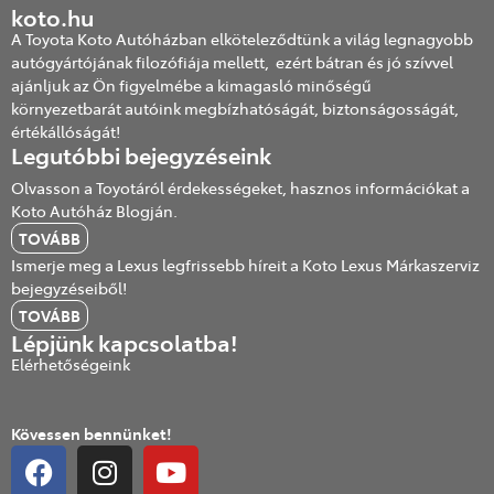
koto.hu
A Toyota Koto Autóházban elköteleződtünk a világ legnagyobb
autógyártójának filozófiája mellett, ezért bátran és jó szívvel
ajánljuk az Ön figyelmébe a kimagasló minőségű
környezetbarát autóink megbízhatóságát, biztonságosságát,
értékállóságát!
Legutóbbi bejegyzéseink
Olvasson a Toyotáról érdekességeket, hasznos információkat a
Koto Autóház Blogján.
TOVÁBB
Ismerje meg a Lexus legfrissebb híreit a Koto Lexus Márkaszerviz
bejegyzéseiből!
TOVÁBB
Lépjünk kapcsolatba!
Elérhetőségeink
Kövessen bennünket!