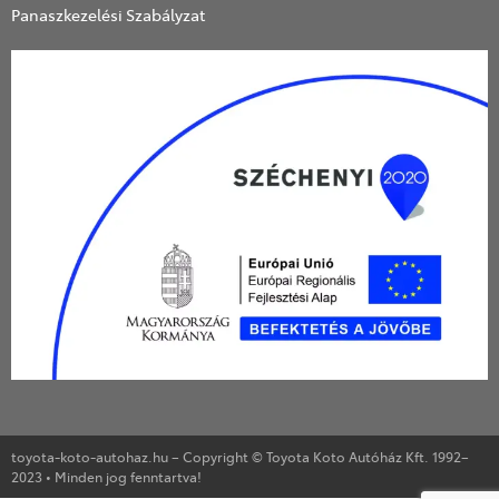
Panaszkezelési Szabályzat
toyota-koto-autohaz.hu – Copyright © Toyota Koto Autóház Kft. 1992–
2023 • Minden jog fenntartva!