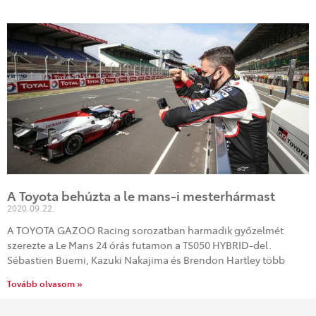
A Toyota behúzta a le mans-i mesterhármast
2020.09.22.
A TOYOTA GAZOO Racing sorozatban harmadik győzelmét
szerezte a Le Mans 24 órás futamon a TS050 HYBRID-del.
Sébastien Buemi, Kazuki Nakajima és Brendon Hartley több
Tovább olvasom »