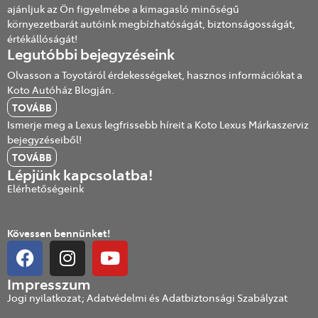
ajánljuk az Ön figyelmébe a kimagasló minőségű
környezetbarát autóink megbízhatóságát, biztonságosságát,
értékállóságát!
Legutóbbi bejegyzéseink
Olvasson a Toyotáról érdekességeket, hasznos információkat a
Koto Autóház Blogján.
TOVÁBB
Ismerje meg a Lexus legfrissebb híreit a Koto Lexus Márkaszerviz
bejegyzéseiből!
TOVÁBB
Lépjünk kapcsolatba!
Elérhetőségeink
Kövessen bennünket!
Impresszum
Jogi nyilatkozat; Adatvédelmi és Adatbiztonsági Szabályzat