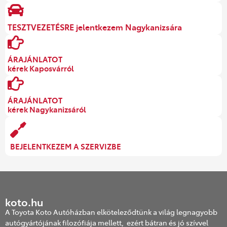
TESZTVEZETÉSRE jelentkezem Nagykanizsára
ÁRAJÁNLATOT
kérek Kaposvárról
ÁRAJÁNLATOT
kérek Nagykanizsáról
BEJELENTKEZEM A SZERVIZBE
koto.hu
A Toyota Koto Autóházban elköteleződtünk a világ legnagyobb
autógyártójának filozófiája mellett, ezért bátran és jó szívvel