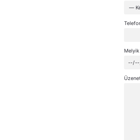
Telefo
Melyik
Üzenet