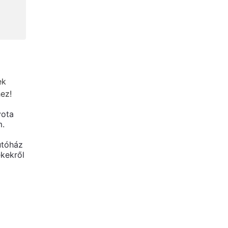
ek
hez!
yota
m.
utóház
kekről