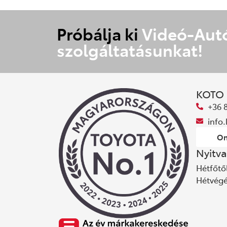
Próbálja ki
Videó-Aut
szolgáltatásunkat!
KOTO
+36 
info
On
Nyitva
Hétfőtől
Hétvég