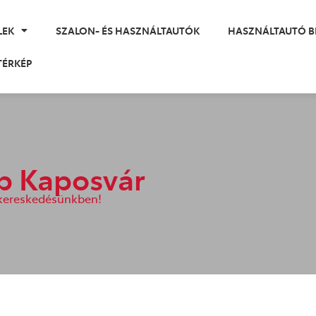
LEK
SZALON- ÉS HASZNÁLTAUTÓK
HASZNÁLTAUTÓ B
TÉRKÉP
ap Kaposvár
akereskedésünkben!