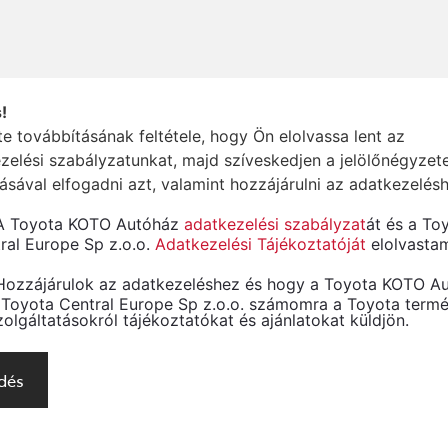
!
e továbbításának feltétele, hogy Ön elolvassa lent az
zelési szabályzatunkat, majd szíveskedjen a jelölőnégyzet
lásával elfogadni azt, valamint hozzájárulni az adatkezelés
A Toyota KOTO Autóház
adatkezelési szabályzat
át és a To
ral Europe Sp z.o.o.
Adatkezelési Tájékoztatóját
elolvasta
Hozzájárulok az adatkezeléshez és hogy a Toyota KOTO A
 Toyota Central Europe Sp z.o.o. számomra a Toyota termé
zolgáltatásokról tájékoztatókat és ajánlatokat küldjön.