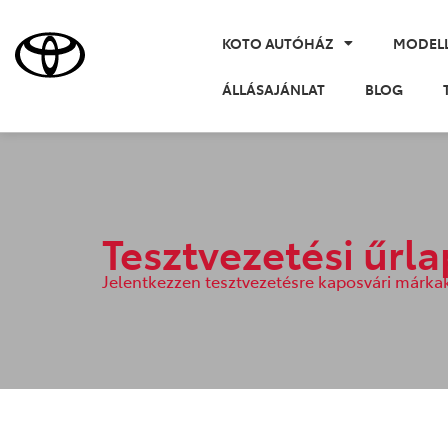
KOTO AUTÓHÁZ
MODEL
ÁLLÁSAJÁNLAT
BLOG
Tesztvezetési űrl
Jelentkezzen tesztvezetésre kaposvári márk