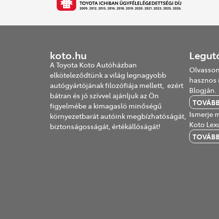
koto.hu
Legut
A Toyota Koto Autóházban
Olvasson
elköteleződtünk a világ legnagyobb
hasznos 
autógyártójának filozófiája mellett, ezért
Blogján.
bátran és jó szívvel ajánljuk az Ön
TOVÁB
figyelmébe a kimagasló minőségű
Ismerje m
környezetbarát autóink megbízhatóságát,
Koto Lex
biztonságosságát, értékállóságát!
TOVÁB