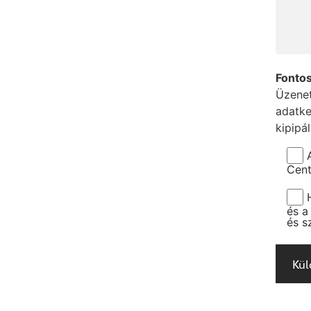
Fontos
Üzenet
adatke
kipipá
Cent
és a
és s