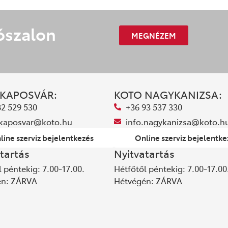
ószalon
MEGNÉZEM
 KAPOSVÁR:
KOTO NAGYKANIZSA:
82 529 530
+36 93 537 330
.kaposvar@koto.hu
info.nagykanizsa@koto.h
line szerviz bejelentkezés
Online szerviz bejelentke
tartás
Nyitvatartás
 péntekig: 7.00-17.00.
Hétfőtől péntekig: 7.00-17.00
én: ZÁRVA
Hétvégén: ZÁRVA