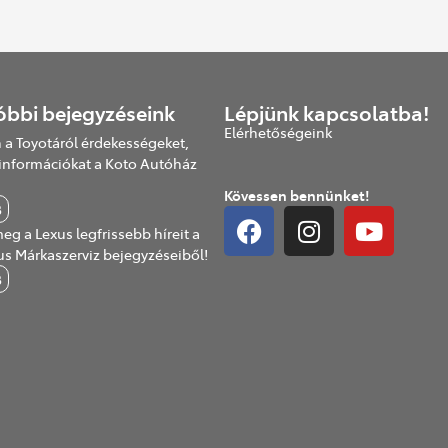
óbbi bejegyzéseink
Lépjünk kapcsolatba!
Elérhetőségeink
 a Toyotáról érdekességeket,
információkat a Koto Autóház
Kövessen bennünket!
B
eg a Lexus legfrissebb híreit a
us Márkaszerviz bejegyzéseiből!
B