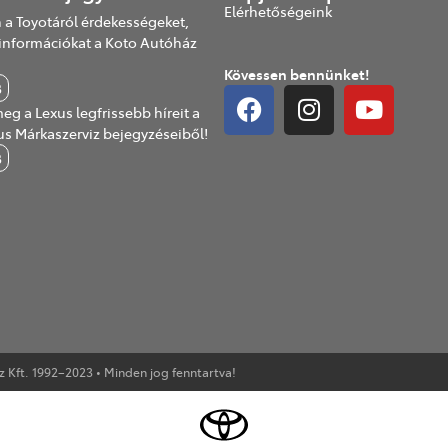
Elérhetőségeink
 a Toyotáról érdekességeket,
információkat a Koto Autóház
Kövessen bennünket!
B
eg a Lexus legfrissebb híreit a
us Márkaszerviz bejegyzéseiből!
B
Kft. 1992–2023 • Minden jog fenntartva!