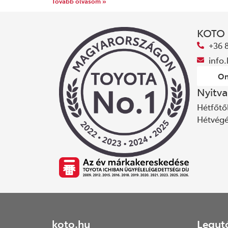
Tovább olvasom »
KOTO
+36 
info
On
Nyitva
Hétfőtől
Hétvég
koto.hu
Legut