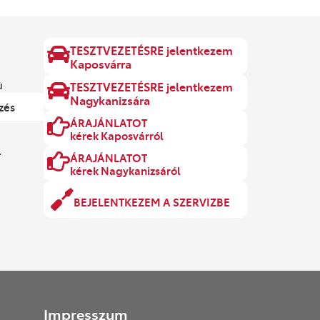
TESZTVEZETÉSRE jelentkezem
Kaposvárra
u
TESZTVEZETÉSRE jelentkezem
Nagykanizsára
zés
ÁRAJÁNLATOT
kérek Kaposvárról
.
ÁRAJÁNLATOT
kérek Nagykanizsáról
BEJELENTKEZEM A SZERVIZBE
Impresszum