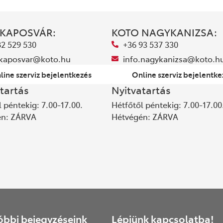
 KAPOSVÁR:
KOTO NAGYKANIZSA:
82 529 530
+36 93 537 330
.kaposvar@koto.hu
info.nagykanizsa@koto.h
line szerviz bejelentkezés
Online szerviz bejelentke
tartás
Nyitvatartás
 péntekig: 7.00-17.00.
Hétfőtől péntekig: 7.00-17.00
én: ZÁRVA
Hétvégén: ZÁRVA
óbbi bejegyzéseink
Lépjünk kapcsolatba!