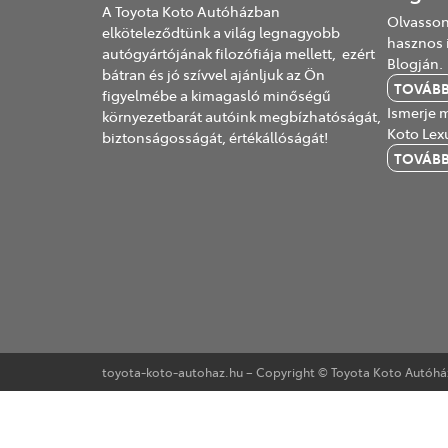
A Toyota Koto Autóházban
Olvasson
elköteleződtünk a világ legnagyobb
hasznos 
autógyártójának filozófiája mellett, ezért
Blogján.
bátran és jó szívvel ajánljuk az Ön
TOVÁB
figyelmébe a kimagasló minőségű
Ismerje m
környezetbarát autóink megbízhatóságát,
Koto Lex
biztonságosságát, értékállóságát!
TOVÁB
toyota-koto-autohaz.hu – Copyright © Toyota Koto Autóház 