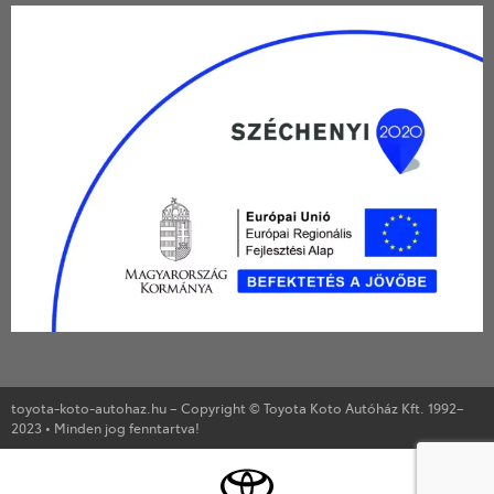
toyota-koto-autohaz.hu – Copyright © Toyota Koto Autóház Kft. 1992–
2023 • Minden jog fenntartva!