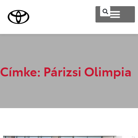
Címke: Párizsi Olimpia