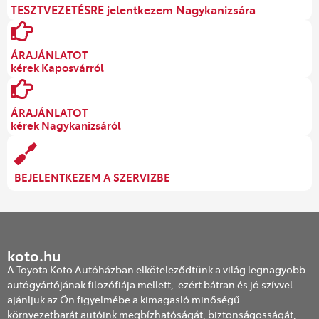
TESZTVEZETÉSRE jelentkezem Nagykanizsára
ÁRAJÁNLATOT
kérek Kaposvárról
ÁRAJÁNLATOT
kérek Nagykanizsáról
BEJELENTKEZEM A SZERVIZBE
koto.hu
A Toyota Koto Autóházban elköteleződtünk a világ legnagyobb
autógyártójának filozófiája mellett, ezért bátran és jó szívvel
ajánljuk az Ön figyelmébe a kimagasló minőségű
környezetbarát autóink megbízhatóságát, biztonságosságát,