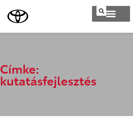
Címke:
kutatásfejlesztés