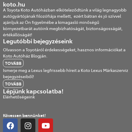
koto.hu
A Toyota Koto Autóházban elköteleződtünk a világ legnagyobb
autógyártójának filozófiája mellett, ezért bátran és jó szívvel
ajánljuk az Ön figyelmébe a kimagasló minőségű
környezetbarát autóink megbízhatóságát, biztonságosságát,
értékállóságát!
Legutóbbi bejegyzéseink
Olvasson a Toyotáról érdekességeket, hasznos információkat a
Koto Autóház Blogján.
TOVÁBB
Ismerje meg a Lexus legfrissebb híreit a Koto Lexus Márkaszerviz
bejegyzéseiből!
TOVÁBB
Lépjünk kapcsolatba!
Elérhetőségeink
Kövessen bennünket!