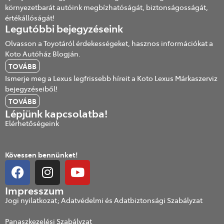
környezetbarát autóink megbízhatóságát, biztonságosságát,
értékállóságát!
Legutóbbi bejegyzéseink
Olvasson a Toyotáról érdekességeket, hasznos információkat a
Koto Autóház Blogján.
TOVÁBB
Ismerje meg a Lexus legfrissebb híreit a Koto Lexus Márkaszerviz
bejegyzéseiből!
TOVÁBB
Lépjünk kapcsolatba!
Elérhetőségeink
Kövessen bennünket!
Impresszum
Jogi nyilatkozat; Adatvédelmi és Adatbiztonsági Szabályzat
Panaszkezelési Szabályzat