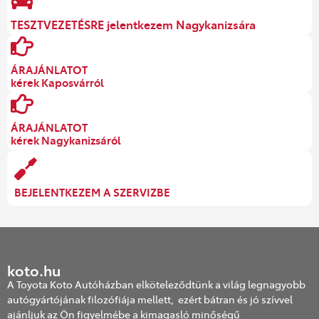
TESZTVEZETÉSRE jelentkezem Nagykanizsára
ÁRAJÁNLATOT
kérek Kaposvárról
ÁRAJÁNLATOT
kérek Nagykanizsáról
BEJELENTKEZEM A SZERVIZBE
koto.hu
A Toyota Koto Autóházban elköteleződtünk a világ legnagyobb
autógyártójának filozófiája mellett, ezért bátran és jó szívvel
ajánljuk az Ön figyelmébe a kimagasló minőségű