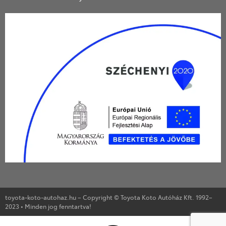
toyota-koto-autohaz.hu – Copyright © Toyota Koto Autóház Kft. 1992–
2023 • Minden jog fenntartva!