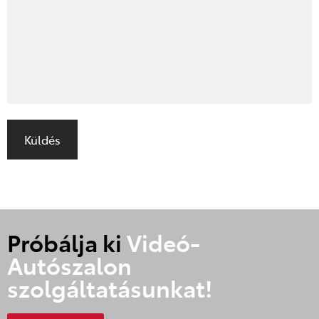
Próbálja ki
Videó-
Autószalon
szolgáltatásunkat!