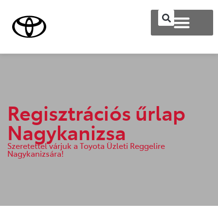
Regisztrációs űrlap
Nagykanizsa
Szeretettel várjuk a Toyota Üzleti Reggelire
Nagykanizsára!