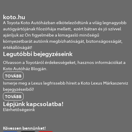
koto.hu
A Toyota Koto Autóházban elköteleződtünk a világ legnagyobb
autógyártójának filozófiája mellett, ezért bátran és jó szívvel
ajánljuk az Ön figyelmébe a kimagasló minőségű
környezetbarát autóink megbízhatóságát, biztonságosságát,
értékállóságát!
Legutóbbi bejegyzéseink
Olvasson a Toyotáról érdekességeket, hasznos információkat a
Koto Autóház Blogján.
TOVÁBB
Ismerje meg a Lexus legfrissebb híreit a Koto Lexus Márkaszerviz
bejegyzéseiből!
TOVÁBB
Lépjünk kapcsolatba!
Elérhetőségeink
Kövessen bennünket!