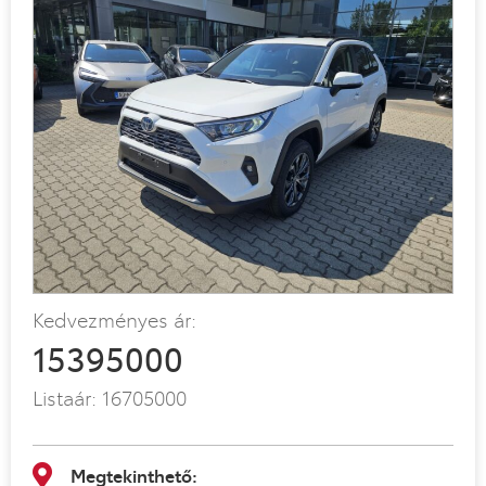
Kedvezményes ár:
15395000
Listaár:
16705000
Megtekinthető: