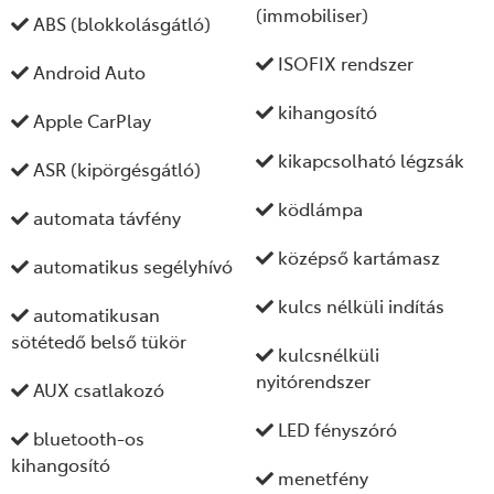
(immobiliser)
ABS (blokkolásgátló)
ISOFIX rendszer
Android Auto
kihangosító
Apple CarPlay
kikapcsolható légzsák
ASR (kipörgésgátló)
ködlámpa
automata távfény
középső kartámasz
automatikus segélyhívó
kulcs nélküli indítás
automatikusan
sötétedő belső tükör
kulcsnélküli
nyitórendszer
AUX csatlakozó
LED fényszóró
bluetooth-os
kihangosító
menetfény