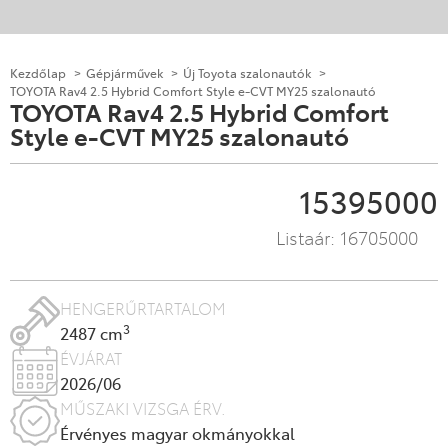
Kezdőlap
Gépjárművek
Új Toyota szalonautók
TOYOTA Rav4 2.5 Hybrid Comfort Style e-CVT MY25 szalonautó
TOYOTA Rav4 2.5 Hybrid Comfort
Style e-CVT MY25 szalonautó
15395000
Listaár:
16705000
HENGERŰRTARTALOM
3
2487 cm
ÉVJÁRAT
2026/06
MŰSZAKI VIZSGA ÉRV.
Érvényes magyar okmányokkal