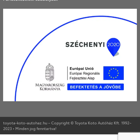
toyota-koto-autohaz.hu – Copyright © Toyota Koto Autóház Kft. 1992–
2023 • Minden jog fenntartva!