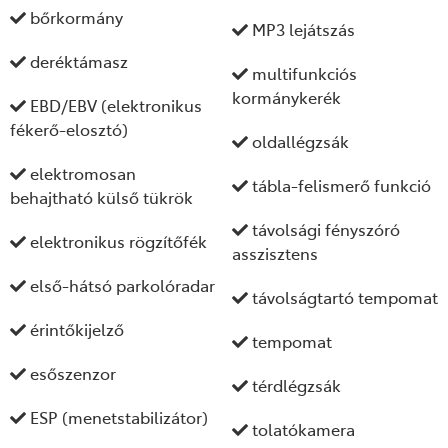
bőrkormány
MP3 lejátszás
deréktámasz
multifunkciós
kormánykerék
EBD/EBV (elektronikus
fékerő-elosztó)
oldallégzsák
elektromosan
tábla-felismerő funkció
behajtható külső tükrök
távolsági fényszóró
elektronikus rögzítőfék
asszisztens
első-hátsó parkolóradar
távolságtartó tempomat
érintőkijelző
tempomat
esőszenzor
térdlégzsák
ESP (menetstabilizátor)
tolatókamera