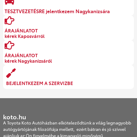
TESZTVEZETÉSRE jelentkezem Nagykanizsára
ÁRAJÁNLATOT
kérek Kaposvárról
ÁRAJÁNLATOT
kérek Nagykanizsáról
BEJELENTKEZEM A SZERVIZBE
koto.hu
A Toyota Koto Autóházban elköteleződtünk a világ legnagyobb
autógyártójának filozófiája mellett, ezért bátran és jó szívvel
ajánljuk az Ön figyelmébe a kimagasló minőségű