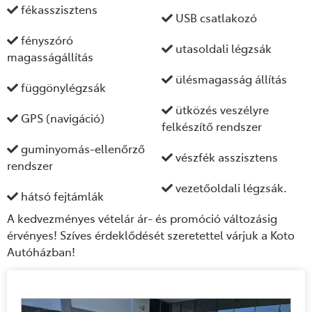
fékasszisztens
USB csatlakozó
fényszóró
utasoldali légzsák
magasságállítás
ülésmagasság állítás
függönylégzsák
ütközés veszélyre
GPS (navigáció)
felkészítő rendszer
guminyomás-ellenőrző
vészfék asszisztens
rendszer
vezetőoldali légzsák.
hátsó fejtámlák
A kedvezményes vételár ár- és promóció változásig
érvényes! Szíves érdeklődését szeretettel várjuk a Koto
Autóházban!