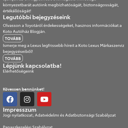
környezetbarát autóink megbízhatóságát, biztonságosságát,
értékállóságát!
Legutóbbi bejegyzéseink
Olvasson a Toyotáról érdekességeket, hasznos információkat a
Koto Autóház Blogján.
TOVÁBB
Ismerje meg a Lexus legfrissebb híreit a Koto Lexus Márkaszerviz
bejegyzéseiből!
TOVÁBB
Lépjünk kapcsolatba!
Elérhetőségeink
Kövessen bennünket!
Impresszum
Jogi nyilatkozat; Adatvédelmi és Adatbiztonsági Szabályzat
Panaszkezelési Szabályzat