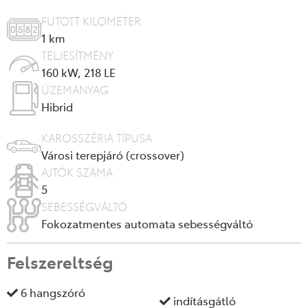
FUTOTT KILOMÉTER
1
km
TELJESÍTMÉNY
160 kW, 218 LE
ÜZEMANYAG
Hibrid
KAROSSZÉRIA TÍPUSA
Városi terepjáró (crossover)
AJTÓK SZÁMA
5
SEBESSÉGVÁLTÓ
Fokozatmentes automata sebességváltó
Felszereltség
6 hangszóró
indításgátló