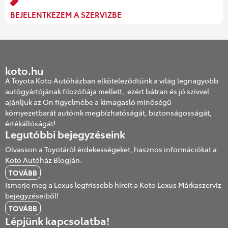
BEJELENTKEZEM A SZERVIZBE
koto.hu
A Toyota Koto Autóházban elköteleződtünk a világ legnagyobb
autógyártójának filozófiája mellett, ezért bátran és jó szívvel
ajánljuk az Ön figyelmébe a kimagasló minőségű
környezetbarát autóink megbízhatóságát, biztonságosságát,
értékállóságát!
Legutóbbi bejegyzéseink
Olvasson a Toyotáról érdekességeket, hasznos információkat a
Koto Autóház Blogján.
TOVÁBB
Ismerje meg a Lexus legfrissebb híreit a Koto Lexus Márkaszerviz
bejegyzéseiből!
TOVÁBB
Lépjünk kapcsolatba!