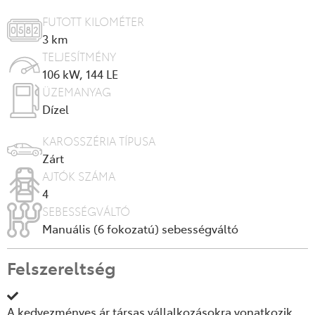
FUTOTT KILOMÉTER
3
km
TELJESÍTMÉNY
106 kW, 144 LE
ÜZEMANYAG
Dízel
KAROSSZÉRIA TÍPUSA
Zárt
AJTÓK SZÁMA
4
SEBESSÉGVÁLTÓ
Manuális (6 fokozatú) sebességváltó
Felszereltség
A kedvezményes ár társas vállalkozásokra vonatkozik,