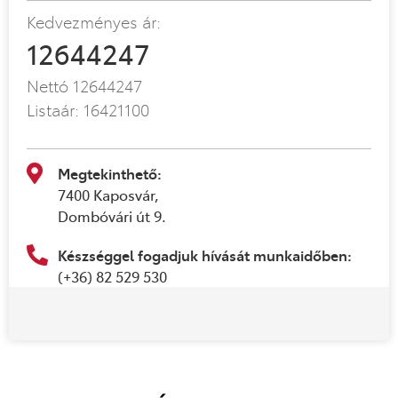
Kedvezményes ár:
12644247
Nettó
12644247
Listaár:
16421100
Megtekinthető:
7400 Kaposvár,
Dombóvári út 9.
Készséggel fogadjuk hívását munkaidőben:
(+36) 82 529 530