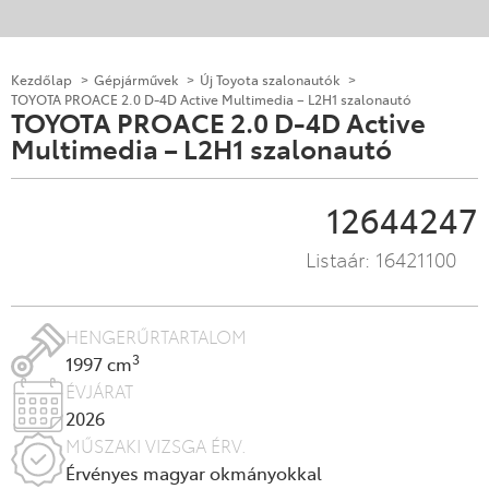
Kezdőlap
Gépjárművek
Új Toyota szalonautók
TOYOTA PROACE 2.0 D-4D Active Multimedia – L2H1 szalonautó
TOYOTA PROACE 2.0 D-4D Active
Multimedia – L2H1 szalonautó
12644247
Listaár:
16421100
HENGERŰRTARTALOM
3
1997 cm
ÉVJÁRAT
2026
MŰSZAKI VIZSGA ÉRV.
Érvényes magyar okmányokkal