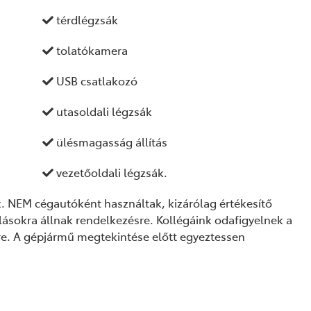
térdlégzsák
tolatókamera
USB csatlakozó
utasoldali légzsák
ülésmagasság állítás
vezetőoldali légzsák.
. NEM cégautóként használtak, kizárólag értékesítő
lásokra állnak rendelkezésre. Kollégáink odafigyelnek a
e. A gépjármű megtekintése előtt egyeztessen