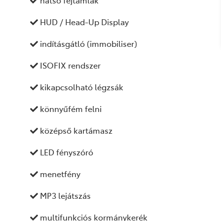
hátsó fejtámlák
HUD / Head-Up Display
indításgátló (immobiliser)
ISOFIX rendszer
kikapcsolható légzsák
könnyűfém felni
középső kartámasz
LED fényszóró
menetfény
MP3 lejátszás
multifunkciós kormánykerék