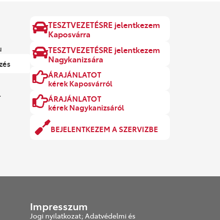
TESZTVEZETÉSRE jelentkezem
Kaposvárra
u
TESZTVEZETÉSRE jelentkezem
Nagykanizsára
zés
ÁRAJÁNLATOT
kérek Kaposvárról
.
ÁRAJÁNLATOT
kérek Nagykanizsáról
BEJELENTKEZEM A SZERVIZBE
Impresszum
Jogi nyilatkozat; Adatvédelmi és