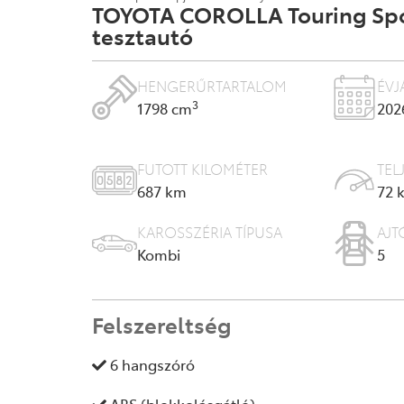
TOYOTA COROLLA Touring Spor
tesztautó
HENGERŰRTARTALOM
ÉVJ
3
1798 cm
202
FUTOTT KILOMÉTER
TEL
687
km
72 
KAROSSZÉRIA TÍPUSA
AJT
Kombi
5
Felszereltség
6 hangszóró