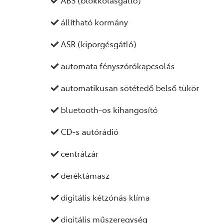
ABS (blokkolásgátló)
állítható kormány
ASR (kipörgésgátló)
automata fényszórókapcsolás
automatikusan sötétedő belső tükör
bluetooth-os kihangosító
CD-s autórádió
centrálzár
deréktámasz
digitális kétzónás klíma
digitális műszeregység