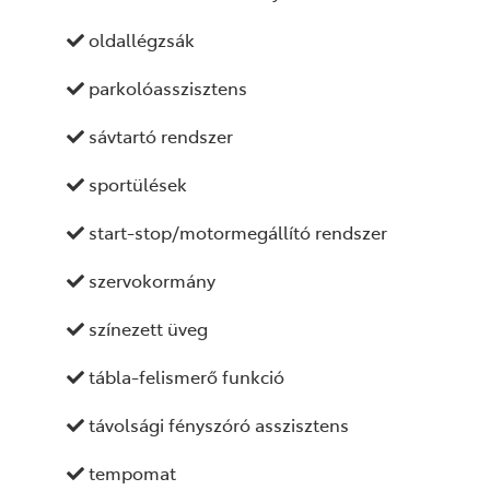
oldallégzsák
parkolóasszisztens
sávtartó rendszer
sportülések
start-stop/motormegállító rendszer
szervokormány
színezett üveg
tábla-felismerő funkció
távolsági fényszóró asszisztens
tempomat