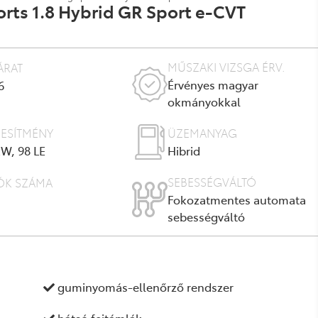
ts 1.8 Hybrid GR Sport e-CVT
MŰSZAKI VIZSGA ÉRV.
ÁRAT
Érvényes magyar
6
okmányokkal
JESÍTMÉNY
ÜZEMANYAG
kW, 98 LE
Hibrid
SEBESSÉGVÁLTÓ
ÓK SZÁMA
Fokozatmentes automata
sebességváltó
guminyomás-ellenőrző rendszer