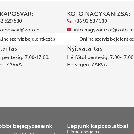
 KAPOSVÁR:
KOTO NAGYKANIZSA:
82 529 530
+36 93 537 330
.kaposvar@koto.hu
info.nagykanizsa@koto.h
line szerviz bejelentkezés
Online szerviz bejelentke
tartás
Nyitvatartás
 péntekig: 7.00-17.00.
Hétfőtől péntekig: 7.00-17.00
én: ZÁRVA
Hétvégén: ZÁRVA
óbbi bejegyzéseink
Lépjünk kapcsolatba!
Elérhetőségeink