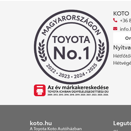
KOTO
+36 
info
On
Nyitva
Hétfőtől
Hétvég
koto.hu
Legut
A Toyota Koto Autóházban