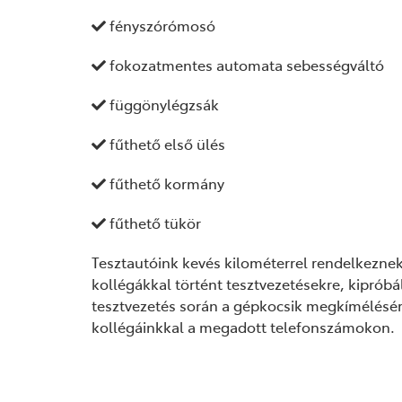
fényszórómosó
fokozatmentes automata sebességváltó
függönylégzsák
fűthető első ülés
fűthető kormány
fűthető tükör
Tesztautóink kevés kilométerrel rendelkeznek
kollégákkal történt tesztvezetésekre, kipróbá
tesztvezetés során a gépkocsik megkímélésér
kollégáinkkal a megadott telefonszámokon.