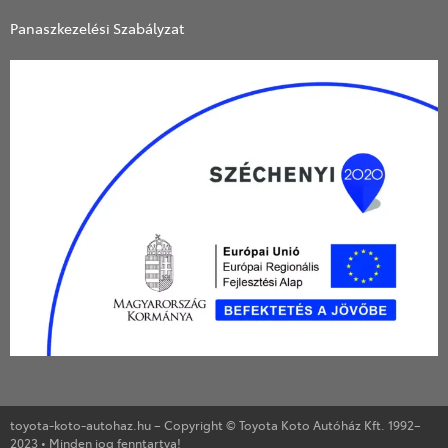
Panaszkezelési Szabályzat
toyota-koto-autohaz.hu – Copyright © Toyota Koto Autóház Kft. 1992–
2023 • Minden jog fenntartva!