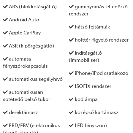
ABS (blokkolásgátló)
guminyomás-ellenőrző
rendszer
Android Auto
hátsó fejtámlák
Apple CarPlay
holttér-figyelő rendszer
ASR (kipörgésgátló)
indításgátló
automata
(immobiliser)
fényszórókapcsolás
iPhone/iPod csatlakozó
automatikus segélyhívó
ISOFIX rendszer
automatikusan
sötétedő belső tükör
ködlámpa
deréktámasz
középső kartámasz
EBD/EBV (elektronikus
LED fényszóró
fékerő-elosztó)