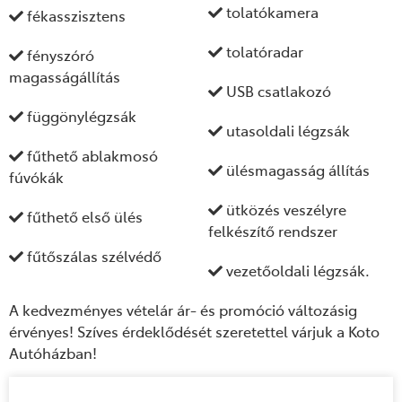
tolatókamera
fékasszisztens
tolatóradar
fényszóró
magasságállítás
USB csatlakozó
függönylégzsák
utasoldali légzsák
fűthető ablakmosó
ülésmagasság állítás
fúvókák
ütközés veszélyre
fűthető első ülés
felkészítő rendszer
fűtőszálas szélvédő
vezetőoldali légzsák.
A kedvezményes vételár ár- és promóció változásig
érvényes! Szíves érdeklődését szeretettel várjuk a Koto
Autóházban!