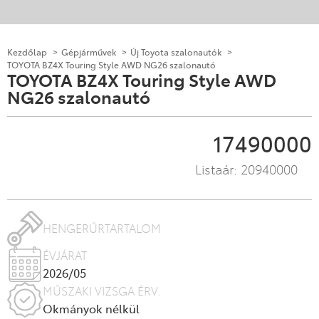
Kezdőlap
Gépjárművek
Új Toyota szalonautók
TOYOTA BZ4X Touring Style AWD NG26 szalonautó
TOYOTA BZ4X Touring Style AWD
NG26 szalonautó
17490000
Listaár:
20940000
HENGERŰRTARTALOM
ÉVJÁRAT
2026/05
MŰSZAKI VIZSGA ÉRV.
Okmányok nélkül