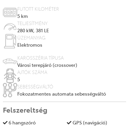
FUTOTT KILOMÉTER
5
km
TELJESÍTMÉNY
280 kW, 381 LE
ÜZEMANYAG
Elektromos
KAROSSZÉRIA TÍPUSA
Városi terepjáró (crossover)
AJTÓK SZÁMA
5
SEBESSÉGVÁLTÓ
Fokozatmentes automata sebességváltó
Felszereltség
6 hangszóró
GPS (navigáció)