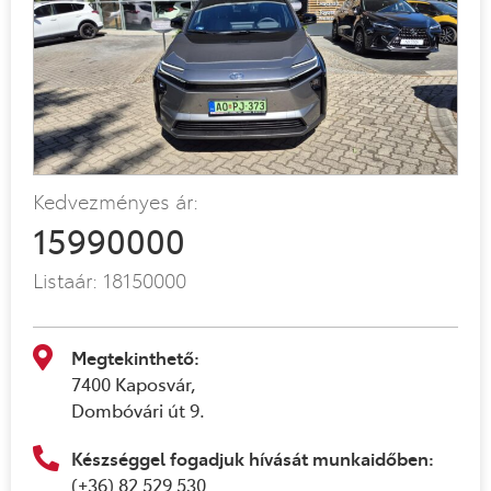
Kedvezményes ár:
15990000
Listaár:
18150000
Megtekinthető:
7400 Kaposvár,
Dombóvári út 9.
Készséggel fogadjuk hívását munkaidőben:
(+36) 82 529 530