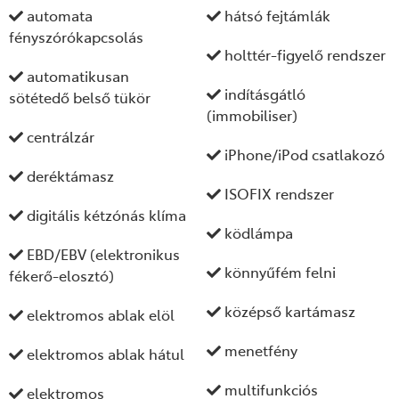
automata
hátsó fejtámlák
fényszórókapcsolás
holttér-figyelő rendszer
automatikusan
indításgátló
sötétedő belső tükör
(immobiliser)
centrálzár
iPhone/iPod csatlakozó
deréktámasz
ISOFIX rendszer
digitális kétzónás klíma
ködlámpa
EBD/EBV (elektronikus
könnyűfém felni
fékerő-elosztó)
középső kartámasz
elektromos ablak elöl
menetfény
elektromos ablak hátul
multifunkciós
elektromos