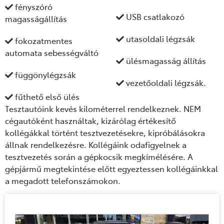
fényszóró
USB csatlakozó
magasságállítás
utasoldali légzsák
fokozatmentes
automata sebességváltó
ülésmagasság állítás
függönylégzsák
vezetőoldali légzsák.
fűthető első ülés
Tesztautóink kevés kilométerrel rendelkeznek. NEM
cégautóként használtak, kizárólag értékesítő
kollégákkal történt tesztvezetésekre, kipróbálásokra
állnak rendelkezésre. Kollégáink odafigyelnek a
tesztvezetés során a gépkocsik megkímélésére. A
gépjármű megtekintése előtt egyeztessen kollégáinkkal
a megadott telefonszámokon.