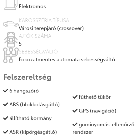
Elektromos
KAROSSZÉRIA TÍPUSA
Városi terepjáró (crossover)
AJTÓK SZÁMA
5
SEBESSÉGVÁLTÓ
Fokozatmentes automata sebességváltó
Felszereltség
6 hangszóró
fűthető tükör
ABS (blokkolásgátló)
GPS (navigáció)
állítható kormány
guminyomás-ellenőrző
ASR (kipörgésgátló)
rendszer