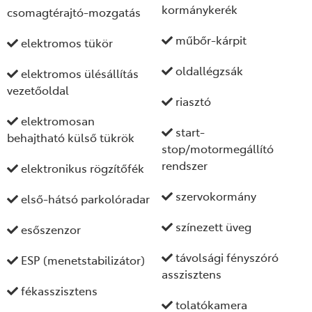
kormánykerék
csomagtérajtó-mozgatás
műbőr-kárpit
elektromos tükör
oldallégzsák
elektromos ülésállítás
vezetőoldal
riasztó
elektromosan
start-
behajtható külső tükrök
stop/motormegállító
rendszer
elektronikus rögzítőfék
szervokormány
első-hátsó parkolóradar
színezett üveg
esőszenzor
távolsági fényszóró
ESP (menetstabilizátor)
asszisztens
fékasszisztens
tolatókamera