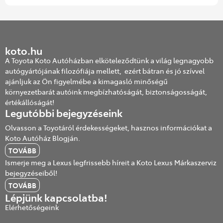
koto.hu
A Toyota Koto Autóházban elköteleződtünk a világ legnagyobb
autógyártójának filozófiája mellett, ezért bátran és jó szívvel
ajánljuk az Ön figyelmébe a kimagasló minőségű
környezetbarát autóink megbízhatóságát, biztonságosságát,
értékállóságát!
Legutóbbi bejegyzéseink
Olvasson a Toyotáról érdekességeket, hasznos információkat a
Koto Autóház Blogján.
TOVÁBB
Ismerje meg a Lexus legfrissebb híreit a Koto Lexus Márkaszerviz
bejegyzéseiből!
TOVÁBB
Lépjünk kapcsolatba!
Elérhetőségeink