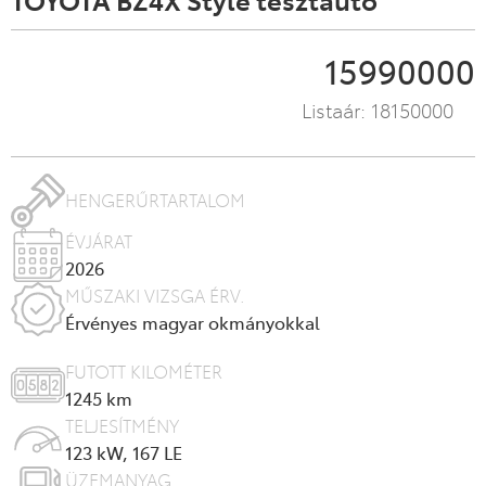
15990000
Listaár:
18150000
HENGERŰRTARTALOM
ÉVJÁRAT
2026
MŰSZAKI VIZSGA ÉRV.
Érvényes magyar okmányokkal
FUTOTT KILOMÉTER
1245
km
TELJESÍTMÉNY
123 kW, 167 LE
ÜZEMANYAG