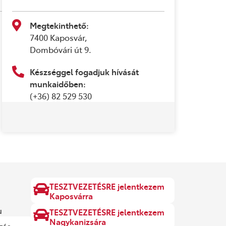
Megtekinthető:
7400 Kaposvár,
Dombóvári út 9.
Készséggel fogadjuk hívását
munkaidőben:
(+36) 82 529 530
TESZTVEZETÉSRE jelentkezem
Kaposvárra
u
TESZTVEZETÉSRE jelentkezem
Nagykanizsára