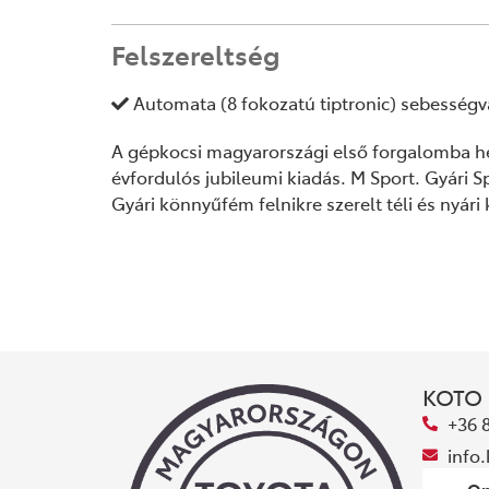
Felszereltség
Automata (8 fokozatú tiptronic) sebességv
A gépkocsi magyarországi első forgalomba hel
évfordulós jubileumi kiadás. M Sport. Gyári Sp
Gyári könnyűfém felnikre szerelt téli és nyári
KOTO
+36 
info