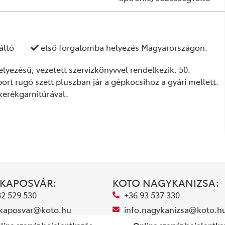
áltó
első forgalomba helyezés Magyarországon.
yezésű, vezetett szervizkönyvvel rendelkezik. 50.
ort rugó szett pluszban jár a gépkocsihoz a gyári mellett.
 kerékgarnitúrával.
 KAPOSVÁR:
KOTO NAGYKANIZSA:
82 529 530
+36 93 537 330
.kaposvar@koto.hu
info.nagykanizsa@koto.h