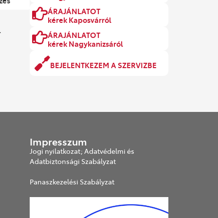
zés
ÁRAJÁNLATOT
kérek Kaposvárról
.
ÁRAJÁNLATOT
kérek Nagykanizsáról
BEJELENTKEZEM A SZERVIZBE
Impresszum
Jogi nyilatkozat; Adatvédelmi és
Adatbiztonsági Szabályzat
Panaszkezelési Szabályzat