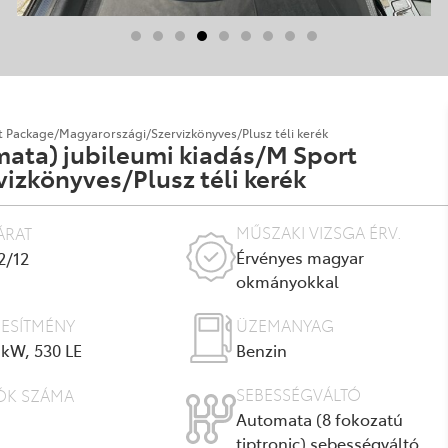
 Package/Magyarországi/Szervizkönyves/Plusz téli kerék
ata) jubileumi kiadás/M Sport
zkönyves/Plusz téli kerék
MŰSZAKI VIZSGA ÉRV.
ÁRAT
Érvényes magyar
2/12
okmányokkal
JESÍTMÉNY
ÜZEMANYAG
 kW, 530 LE
Benzin
SEBESSÉGVÁLTÓ
ÓK SZÁMA
Automata (8 fokozatú
tiptronic) sebességváltó