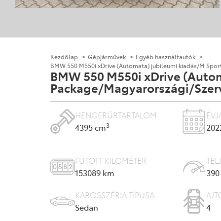
Kezdőlap
Gépjárművek
Egyéb használtautók
BMW 550 M550i xDrive (Automata) jubileumi kiadás/M Sport
BMW 550 M550i xDrive (Autom
Package/Magyarországi/Szervi
HENGERŰRTARTALOM
ÉVJ
3
4395 cm
202
FUTOTT KILOMÉTER
TEL
153089
km
390
KAROSSZÉRIA TÍPUSA
AJT
Sedan
4