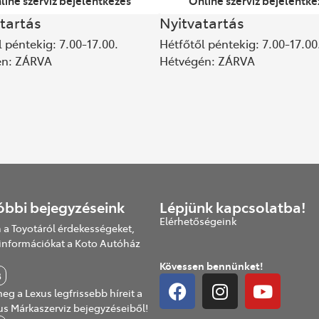
line szerviz bejelentkezés
Online szerviz bejelentke
tartás
Nyitvatartás
 péntekig: 7.00-17.00.
Hétfőtől péntekig: 7.00-17.00
én: ZÁRVA
Hétvégén: ZÁRVA
óbbi bejegyzéseink
Lépjünk kapcsolatba!
Elérhetőségeink
 a Toyotáról érdekességeket,
információkat a Koto Autóház
Kövessen bennünket!
B
eg a Lexus legfrissebb híreit a
us Márkaszerviz bejegyzéseiből!