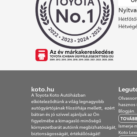
On
Nyitva
Hétfőtől
Hétvég
koto.hu
Legut
A Toyota Koto Autóházban
Olvasson
elköteleződtünk a világ legnagyobb
hasznos 
autógyártójának filozófiája mellett, ezért
Blogján.
bátran és jó szívvel ajánljuk az Ön
TOVÁB
figyelmébe a kimagasló minőségű
Ismerje m
környezetbarát autóink megbízhatóságát,
Koto Lex
biztonságosságát, értékállóságát!