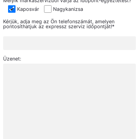
Melyik márkaszervizből várja az időpont-egyeztetést?
Kaposvár
Nagykanizsa
Kérjük, adja meg az Ön telefonszámát, amelyen
pontosíthatjuk az expressz szerviz időpontját!*
Üzenet: