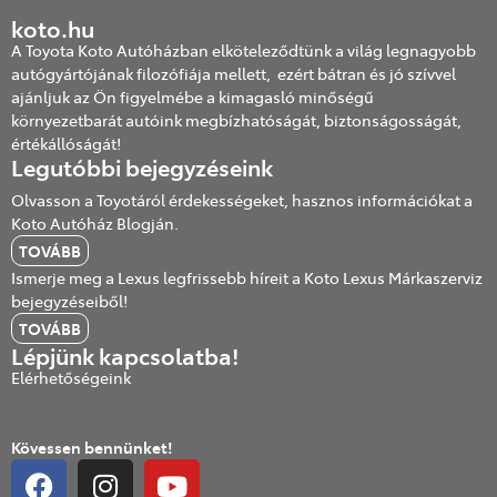
koto.hu
A Toyota Koto Autóházban elköteleződtünk a világ legnagyobb
autógyártójának filozófiája mellett, ezért bátran és jó szívvel
ajánljuk az Ön figyelmébe a kimagasló minőségű
környezetbarát autóink megbízhatóságát, biztonságosságát,
értékállóságát!
Legutóbbi bejegyzéseink
Olvasson a Toyotáról érdekességeket, hasznos információkat a
Koto Autóház Blogján.
TOVÁBB
Ismerje meg a Lexus legfrissebb híreit a Koto Lexus Márkaszerviz
bejegyzéseiből!
TOVÁBB
Lépjünk kapcsolatba!
Elérhetőségeink
Kövessen bennünket!