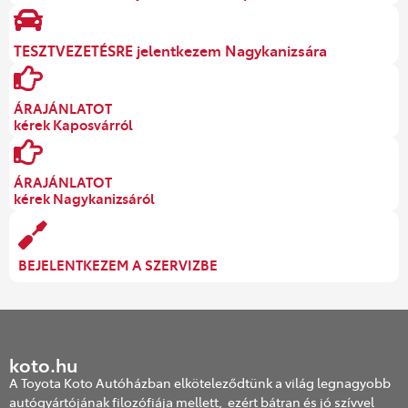
TESZTVEZETÉSRE jelentkezem Nagykanizsára
ÁRAJÁNLATOT
kérek Kaposvárról
ÁRAJÁNLATOT
kérek Nagykanizsáról
BEJELENTKEZEM A SZERVIZBE
koto.hu
A Toyota Koto Autóházban elköteleződtünk a világ legnagyobb
autógyártójának filozófiája mellett, ezért bátran és jó szívvel