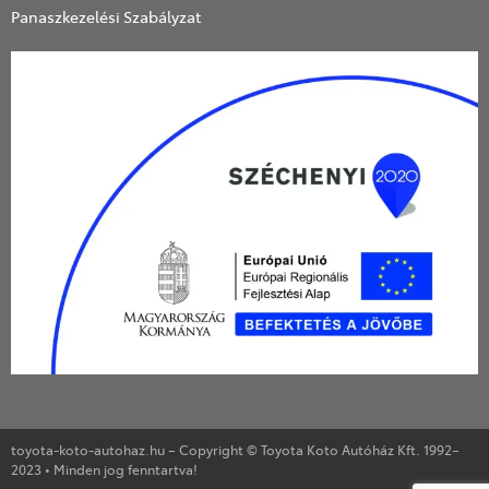
Panaszkezelési Szabályzat
toyota-koto-autohaz.hu – Copyright © Toyota Koto Autóház Kft. 1992–
2023 • Minden jog fenntartva!