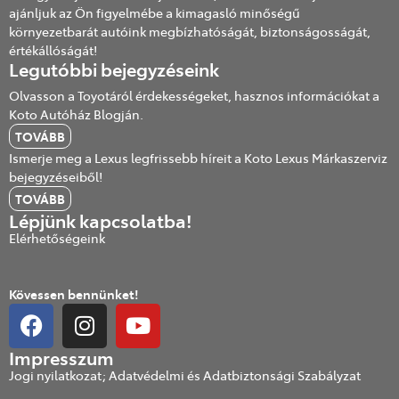
ajánljuk az Ön figyelmébe a kimagasló minőségű
környezetbarát autóink megbízhatóságát, biztonságosságát,
értékállóságát!
Legutóbbi bejegyzéseink
Olvasson a Toyotáról érdekességeket, hasznos információkat a
Koto Autóház Blogján.
TOVÁBB
Ismerje meg a Lexus legfrissebb híreit a Koto Lexus Márkaszerviz
bejegyzéseiből!
TOVÁBB
Lépjünk kapcsolatba!
Elérhetőségeink
Kövessen bennünket!
Impresszum
Jogi nyilatkozat; Adatvédelmi és Adatbiztonsági Szabályzat